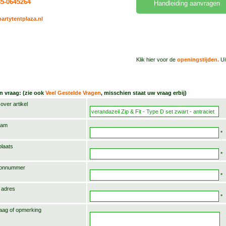
085-0645264
Handleiding aanvragen
artytentplaza.nl
Klik hier voor de
openingstijden.
Ui
en vraag: (zie ook
Veel Gestelde Vragen
, misschien staat uw vraag erbij)
over artikel
aam
*
laats
*
oonnummer
*
 adres
*
aag of opmerking