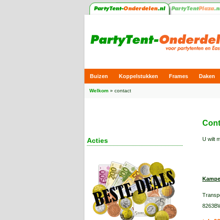
Buizen
Koppelstukken
Frames
Daken
Welkom
»
contact
Cont
U wilt 
Acties
Kamp
Transpo
8263B