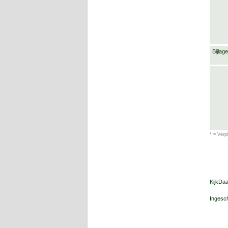
Bijlage
* = Verpl
KijkDa
Ingesch