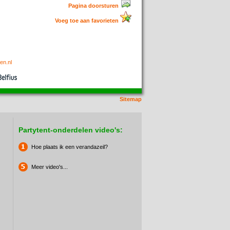
Pagina doorsturen
Voeg toe aan favorieten
en.nl
Sitemap
Partytent-onderdelen video's:
Hoe plaats ik een verandazeil?
Meer video's...