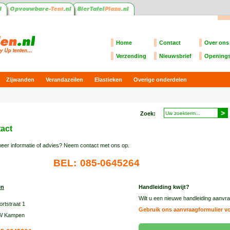
Home
Contact
Over ons
Verzending
Nieuwsbrief
Openings
Zijwanden
Verandazeilen
Elastieken
Overige onderdelen
Zoek:
act
meer informatie of advies? Neem contact met ons op.
BEL:
085-0645264
en
Handleiding kwijt?
Wilt u een nieuwe handleiding aanv
rtstraat 1
Gebruik ons aanvraagformulier v
W Kampen