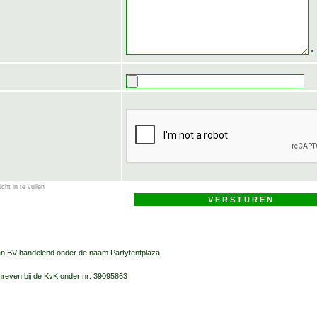
*
icht in te vullen
an BV handelend onder de naam Partytentplaza
reven bij de KvK onder nr: 39095863