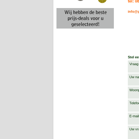
tel: 
info@p
Stel e
Vraag 
Uw n
Woonp
Telef
E-mail
Uw vr