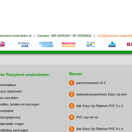
artytent-onderdelen.nl
|
Kampen:
085-0645264 / 06-26598400
|
info@partytent-onderdel
Nieuw:
er Partytent-onderdelen:
panoramawand 14.3
tytentplaza
vacy Statement
opberg/transporthoes Easy Up tent
ze voordelen
tellen, betalen en bezorgen
dak Easy Up Platinum PVC 3 x 2
ourbeleid
ntactgegevens
PVC van de rol
lgestelde vragen
dak Easy Up Platinum PVC 8 x 4
dleiding aanvragen