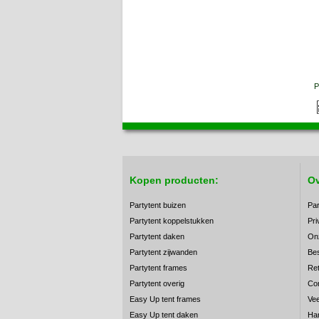
P
Kopen producten:
Ov
Partytent buizen
Par
Partytent koppelstukken
Pri
Partytent daken
On
Partytent zijwanden
Bes
Partytent frames
Ret
Partytent overig
Co
Easy Up tent frames
Vee
Easy Up tent daken
Han