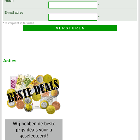
Naam
*
E-mail adres
*
* = Verplicht in te vullen
Acties