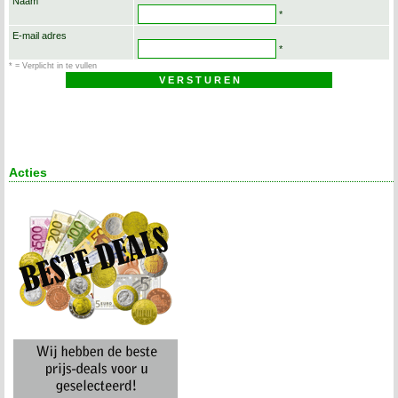
Naam
*
E-mail adres
*
* = Verplicht in te vullen
Acties