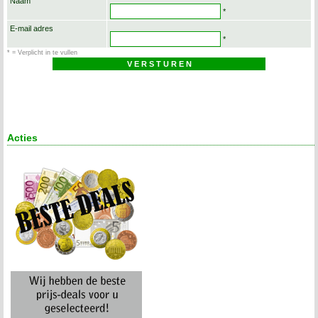
Naam
*
E-mail adres
*
* = Verplicht in te vullen
Acties