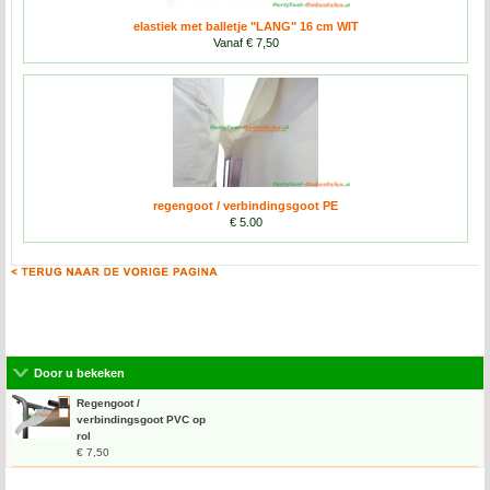
elastiek met balletje "LANG" 16 cm WIT
Vanaf € 7,50
regengoot / verbindingsgoot PE
€ 5.00
Door u bekeken
Regengoot /
verbindingsgoot PVC op
rol
€ 7,50