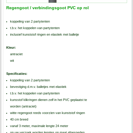
Regengoot / verbindingsgoot PVC op rol
koppeling van 2 partytenten
t.b.v. het koppelen van partytenten
inclusief kunststof ringen en elastiek met balletje
Kleur:
antraciet
wit
Specificaties:
koppeling van 2 partytenten
bevestiging d.m.v. balletjes met elastiek
t.b.v. het koppelen van partytenten
kunsstof klikringen dienen zelf in het PVC geplaatst te
worden (antraciet)
witte regengoot reeds voorzien van kunststof ringen
40 cm breed
vanaf 3 meter, maximale lengte 24 meter
op uw verzoek worden lengtes op maat afgesneden