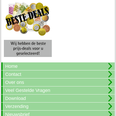
Home
Contact
Over ons
Veel Gestelde Vragen
Download
Verzending
Nieuwsbrief