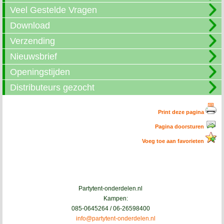
Veel Gestelde Vragen
Download
Verzending
Nieuwsbrief
Openingstijden
Distributeurs gezocht
Print deze pagina
Pagina doorsturen
Voeg toe aan favorieten
Partytent-onderdelen.nl
Kampen:
085-0645264 / 06-26598400
info@partytent-onderdelen.nl