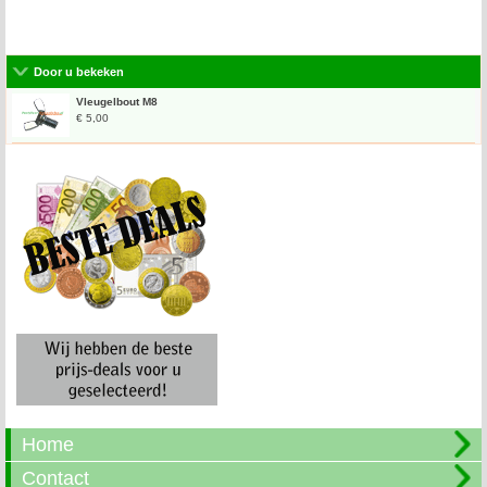
Door u bekeken
Vleugelbout M8
€ 5,00
Home
Contact