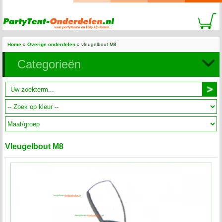
Home
»
Overige onderdelen
» vleugelbout M8
Categorieën
Vleugelbout M8