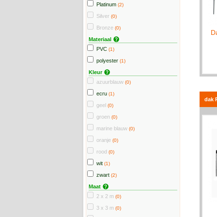
Platinum
(2)
Silver
(0)
Bronze
(0)
D
Materiaal
PVC
(1)
polyester
(1)
Kleur
azuurblauw
(0)
ecru
(1)
dak 
geel
(0)
groen
(0)
marine blauw
(0)
oranje
(0)
rood
(0)
wit
(1)
zwart
(2)
Maat
2 x 2 m
(0)
3 x 3 m
(0)