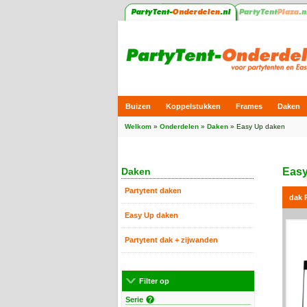
Buizen
Koppelstukken
Frames
Daken
Welkom
»
Onderdelen
»
Daken
»
Easy Up daken
Easy
Daken
Partytent daken
dak 
Easy Up daken
Partytent dak + zijwanden
Filter op
Serie