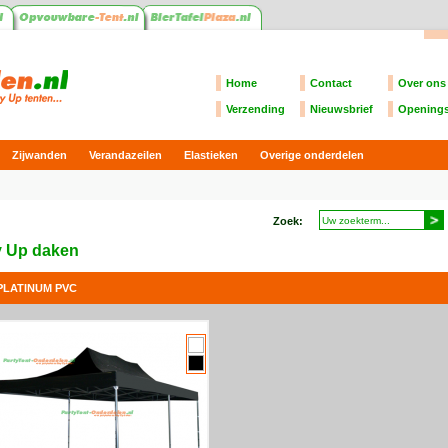
Home
Contact
Over ons
Verzending
Nieuwsbrief
Openings
Zijwanden
Verandazeilen
Elastieken
Overige onderdelen
Zoek:
 Up daken
PLATINUM PVC