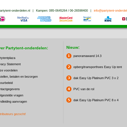
artytent-onderdelen.nl
|
Kampen:
085-0645264 / 06-26598400
|
info@partytent-onderdel
Nieuw:
er Partytent-onderdelen:
panoramawand 14.3
tytentplaza
vacy Statement
opberg/transporthoes Easy Up tent
ze voordelen
tellen, betalen en bezorgen
dak Easy Up Platinum PVC 3 x 2
ourbeleid
ntactgegevens
PVC van de rol
lgestelde vragen
dak Easy Up Platinum PVC 8 x 4
dleiding aanvragen
tributeurs gezocht!