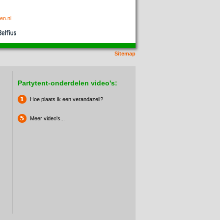
en.nl
Sitemap
Partytent-onderdelen video's:
Hoe plaats ik een verandazeil?
Meer video's...